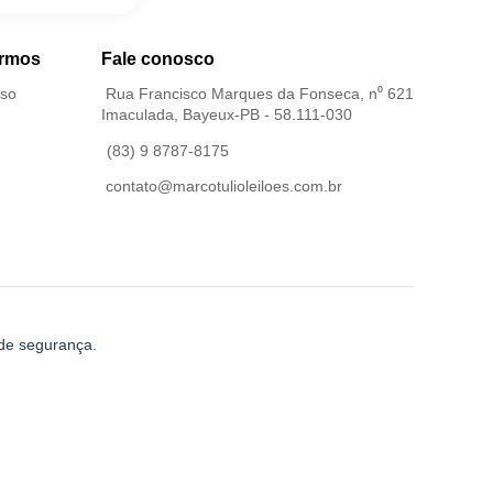
ermos
Fale conosco
Uso
Rua Francisco Marques da Fonseca, n⁰ 621
Imaculada, Bayeux-PB - 58.111-030
(83) 9 8787-8175
contato@marcotulioleiloes.com.br
 de segurança.