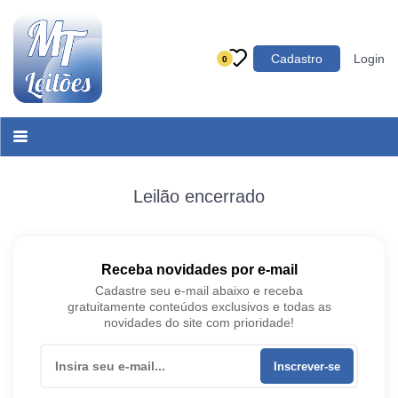
Categoria
Cadastro
Login
0
Imóveis
Terrenos
Acessórios para Veículos
Máquinas
Leilão encerrado
Receba novidades por e-mail
Cadastre seu e-mail abaixo e receba
gratuitamente conteúdos exclusivos e todas as
novidades do site com prioridade!
Inscrever-se